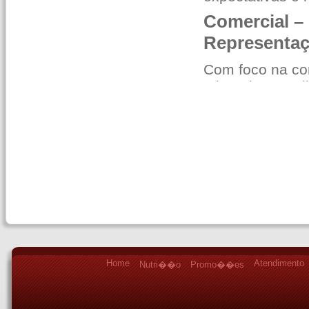
Home
Atendimento
Nutri��o
Promo��es